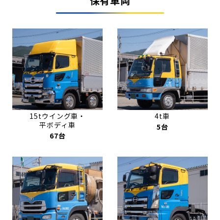
保有車両
15tウイング車・
4t車
平ボディ車
5台
67台