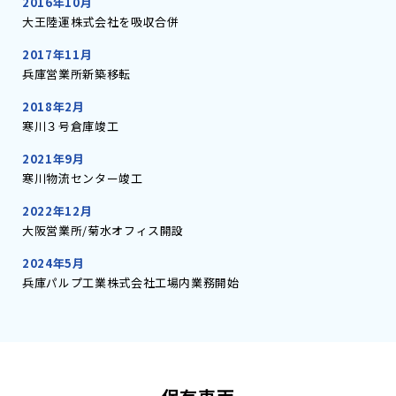
2016年
10月
大王陸運株式会社を吸収合併
2017年
11月
兵庫営業所新築移転
2018年
2月
寒川３号倉庫竣工
2021年
9月
寒川物流センター竣工
2022年
12月
大阪営業所/菊水オフィス開設
2024年
5月
兵庫パルプ工業株式会社工場内業務開始