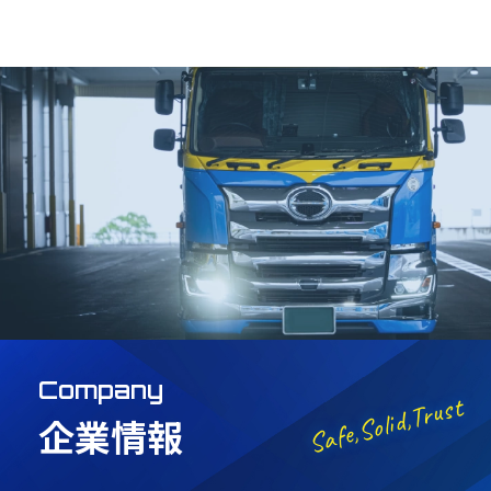
Company
Safe,Solid,Trust
企業情報