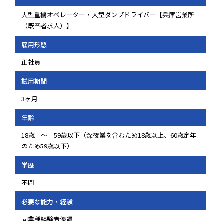
大型重機オペレーター・大型ダンプドライバー【兵庫営業所
（既卒者求人）】
雇用形態
正社員
試用期間
3ヶ月
年齢
18歳 ～ 59歳以下（深夜業を含むため18歳以上、60歳定年
のため59歳以下）
学歴
不問
必要な能力・経験
同業種経験者優遇